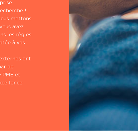
prise
recherche !
 nous mettons
 Vous avez
ns les règles
aptée à vos
 externes ont
par de
e PME et
xcellence