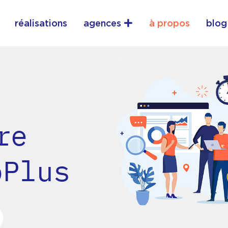
vrir services
Ouvrir agences
réalisations
agences
à propos
blog
re
oPlus