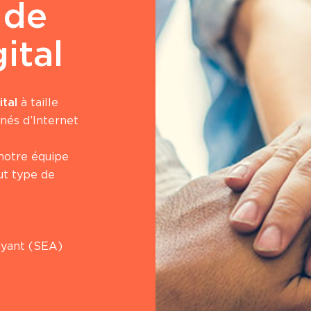
 de
ital
tal
à taille
nés d’Internet
 notre équipe
out type de
ayant (SEA)