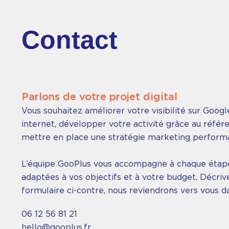
e
t
a
Contact
r
t
i
s
a
n
Parlons de votre projet digital
Voir
Vous souhaitez améliorer votre visibilité sur Googl
le
internet, développer votre activité grâce au réfé
cas
client
mettre en place une stratégie marketing perform
L’équipe GooPlus vous accompagne à chaque étape
adaptées à vos objectifs et à votre budget. Décrive
formulaire ci-contre, nous reviendrons vers vous da
06 12 56 81 21
hello@gooplus.fr