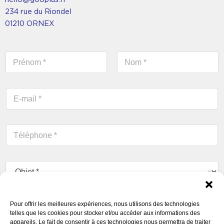
234 rue du Riondel
01210 ORNEX
N
o
m
Prénom
Nom
*
E
-
m
a
T
i
é
l
l
*
é
O
p
b
h
j
o
e
n
C
t
Pour offrir les meilleures expériences, nous utilisons des technologies
e
o
*
telles que les cookies pour stocker et/ou accéder aux informations des
*
m
appareils. Le fait de consentir à ces technologies nous permettra de traiter