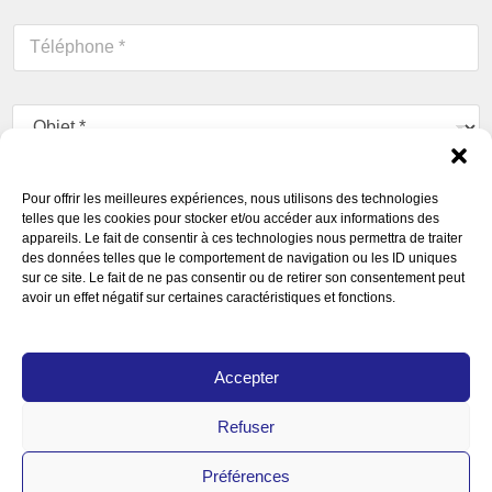
a
T
i
é
l
l
*
é
O
p
b
h
j
o
e
n
C
t
e
Pour offrir les meilleures expériences, nous utilisons des technologies
o
*
telles que les cookies pour stocker et/ou accéder aux informations des
*
m
appareils. Le fait de consentir à ces technologies nous permettra de traiter
m
des données telles que le comportement de navigation ou les ID uniques
e
sur ce site. Le fait de ne pas consentir ou de retirer son consentement peut
n
avoir un effet négatif sur certaines caractéristiques et fonctions.
t
a
A
Pour soumettre ce formulaire, vous devez accepter
i
Accepter
c
r
notre
Déclaration de confidentialité
*
c
e
o
o
Refuser
r
Envoyer
u
d
m
Préférences
R
e