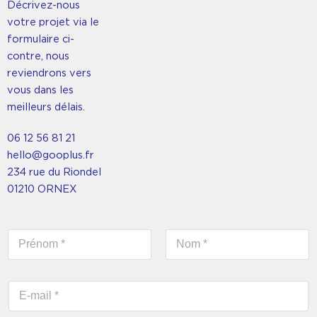
Décrivez-nous
votre projet via le
formulaire ci-
contre, nous
reviendrons vers
vous dans les
meilleurs délais.
06 12 56 81 21
hello@gooplus.fr
234 rue du Riondel
01210 ORNEX
N
o
m
Prénom
Nom
*
E
-
m