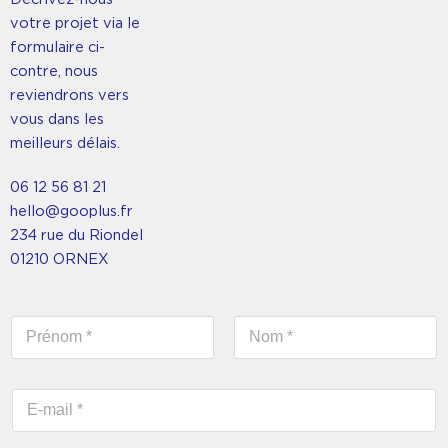
votre projet via le
formulaire ci-
contre, nous
reviendrons vers
vous dans les
meilleurs délais.
06 12 56 81 21
hello@gooplus.fr
234 rue du Riondel
01210 ORNEX
N
o
m
Prénom
Nom
*
E
-
m