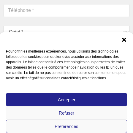
a
T
i
é
l
l
*
é
O
p
b
h
j
o
e
n
C
t
e
Pour offrir les meilleures expériences, nous utilisons des technologies
o
*
telles que les cookies pour stocker et/ou accéder aux informations des
*
m
appareils. Le fait de consentir à ces technologies nous permettra de traiter
m
des données telles que le comportement de navigation ou les ID uniques
e
sur ce site. Le fait de ne pas consentir ou de retirer son consentement peut
n
avoir un effet négatif sur certaines caractéristiques et fonctions.
t
a
A
Pour soumettre ce formulaire, vous devez accepter
i
Accepter
c
r
notre
Déclaration de confidentialité
*
c
e
o
o
Refuser
r
Envoyer
u
d
m
Préférences
R
e