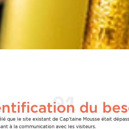
01
entification du bes
lé que le site existant de Cap’taine Mousse était dépassé
sant à la communication avec les visiteurs.