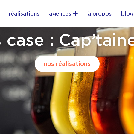
vrir services
Ouvrir agences
réalisations
agences
à propos
blog
 case : Cap’tai
nos réalisations