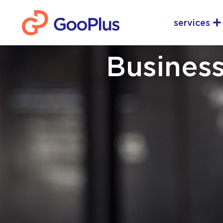
Aller
Ou
au
services
contenu
Business