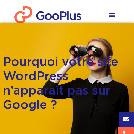
Aller
au
contenu
Pourquoi votre site
WordPress
n’apparaît pas sur
Google ?