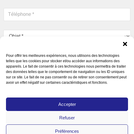
m
a
T
i
é
l
l
*
é
O
p
b
h
j
o
e
n
C
t
e
Pour offrir les meilleures expériences, nous utilisons des technologies
o
*
telles que les cookies pour stocker et/ou accéder aux informations des
*
m
appareils. Le fait de consentir à ces technologies nous permettra de traiter
m
des données telles que le comportement de navigation ou les ID uniques
e
sur ce site. Le fait de ne pas consentir ou de retirer son consentement peut
n
avoir un effet négatif sur certaines caractéristiques et fonctions.
t
a
A
Pour soumettre ce formulaire, vous devez accepter
i
Accepter
c
r
notre
Déclaration de confidentialité
*
c
e
o
o
Refuser
r
Envoyer
u
d
m
Préférences
R
e