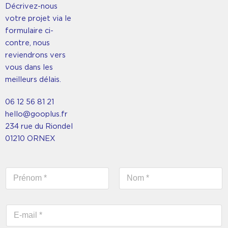
Décrivez-nous
votre projet via le
formulaire ci-
contre, nous
reviendrons vers
vous dans les
meilleurs délais.
06 12 56 81 21
hello@gooplus.fr
234 rue du Riondel
01210 ORNEX
N
o
m
Prénom
Nom
*
E
-